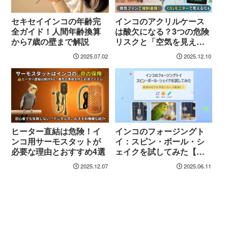
セキセイインコの年齢完
インコのアクリルケース
全ガイド！人間年齢換算
は酸欠になる？3つの危険
から7歳の壁まで解説
リスクと「空気を見える
化」する最新安全対策
2025.07.02
2025.12.10
ヒーター直結は危険！イ
インコのフォージングト
ンコ用サーモスタットが
イ：スピン・ボール・シ
必要な理由とおすすめ4選
ェイクを試してみた【体
験談】
2025.12.07
2025.06.11