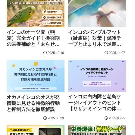
インコのオーツ麦（燕
インコのバンブルフット
麦）完全ガイド！換羽期
（趾瘤症）対策｜保護テ
の栄養補給と「太らせな
ープと止まり木で足裏の
い」活用術
健康を守る方法
2025.12.16
2025.11.07
インコの白内障と老鳥ケ
オカメインコのオスが発
ージレイアウトのヒント
情期に見せる特徴的行動
【サザナミインコの体験
と抑制方法を徹底解説
談】
2025.05.29
2025.05.25