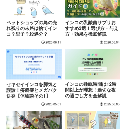
ペットショップの鳥の売
インコの乳酸菌サプリお
れ残りの末路は捨てイン
すすめ3選！選び方・与え
コ？里子？殺処分？
方・効果を徹底解説
2025.06.11
2026.05.04
インコの睡眠時間は12時
セキセイインコを脚気と
間以上が理想！適切な夜
誤診！疥癬症とメガバク
の過ごし方を全解説
併発【体験談その1】
2025.05.01
2025.06.05