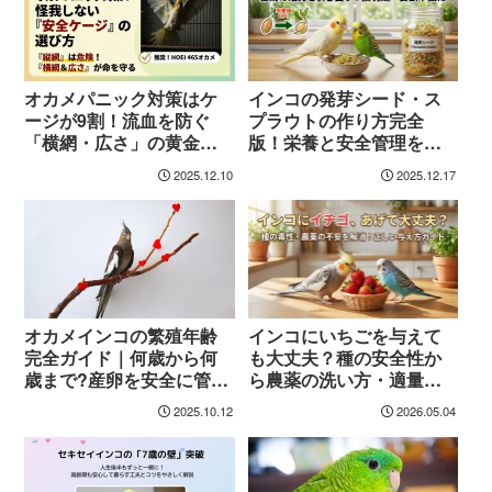
オカメパニック対策はケ
インコの発芽シード・ス
ージが9割！流血を防ぐ
プラウトの作り方完全
「横網・広さ」の黄金ル
版！栄養と安全管理を徹
ール
底解説
2025.12.10
2025.12.17
オカメインコの繁殖年齢
インコにいちごを与えて
完全ガイド｜何歳から何
も大丈夫？種の安全性か
歳まで?産卵を安全に管理
ら農薬の洗い方・適量ま
する方法
で徹底解説
2025.10.12
2026.05.04