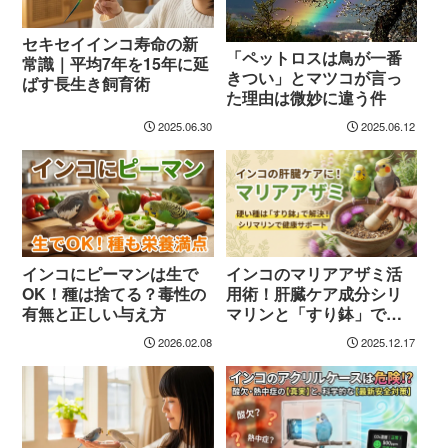
セキセイインコ寿命の新
「ペットロスは鳥が一番
常識｜平均7年を15年に延
きつい」とマツコが言っ
ばす長生き飼育術
た理由は微妙に違う件
2025.06.30
2025.06.12
インコにピーマンは生で
インコのマリアアザミ活
OK！種は捨てる？毒性の
用術！肝臓ケア成分シリ
有無と正しい与え方
マリンと「すり鉢」での
与え方
2026.02.08
2025.12.17