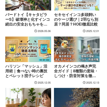
バードトイ【キャタピラ
セキセイインコ多頭飼い
ーS】破壊神と化すインコ
のケージ選び｜2羽なら別
続出の安全おもちゃを徹
居？同居？HOEI徹底比較
底解説
2026.05.06
2025.12.01
ハリソン「マッシュ」活
オカメインコの鳴き声完
用術｜食べない時の裏技
全ガイド｜8種類の意味・
とペレット団子レシピ
しつけ・防音対策を徹底
解説
2025.12.05
2025.12.13