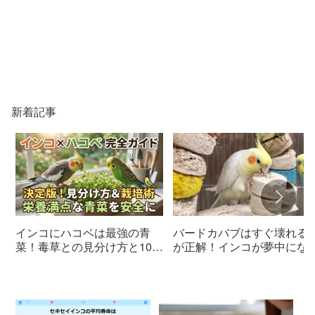
新着記事
インコにハコベは最強の青
バードカバブはすぐ壊れる
菜！毒草との見分け方と100
が正解！インコが夢中にな
均栽培術
理由と慣らし方