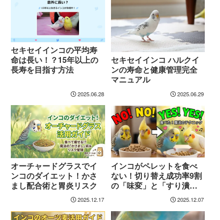
セキセイインコの平均寿
命は長い！？15年以上の
セキセイインコ ハルクイ
長寿を目指す方法
ンの寿命と健康管理完全
マニュアル
2025.06.28
2025.06.29
オーチャードグラスでイ
インコがペレットを食べ
ンコのダイエット！かさ
ない！切り替え成功率9割
まし配合術と胃炎リスク
の「味変」と「すり潰
し」の極意
2025.12.17
2025.12.07