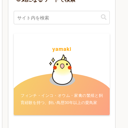
yamaki
フィンチ・インコ・オウム・家禽の繁殖と飼
育経験を持つ、飼い鳥歴30年以上の愛鳥家