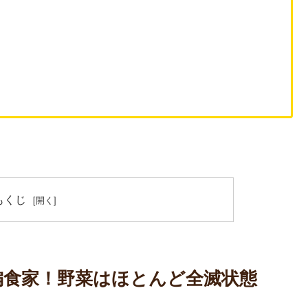
 もくじ
偏食家！野菜はほとんど全滅状態