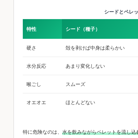
シードとペレ
特性
シード（種子）
硬さ
殻を剥けば中身は柔らかい
水分反応
あまり変化しない
喉ごし
スムーズ
オエオエ
ほとんどない
特に危険なのは、
水を飲みながらペレットを流し込