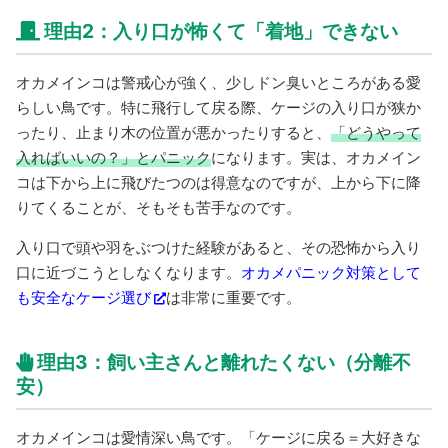
理由2：入り口が怖くて「着地」できない
オカメインコは警戒心が強く、少しドン臭いところがある愛
らしい鳥です。特に飛行して戻る際、ケージの入り口が狭か
ったり、止まり木の位置が悪かったりすると、
「どうやって
入ればいいの？」とパニック
になります。実は、オカメイン
コは下から上に飛びたつのは得意なのですが、上から下に降
りてくることが、そもそも苦手なのです。
入り口で頭や羽をぶつけた経験があると、その恐怖から入り
口に近づこうとしなくなります。
オカメパニック対策として
も安全なケージ選び
は非常に重要です。
理由3：飼い主さんと離れたくない（分離不
安）
オカメインコは愛情深い鳥です。「ケージに戻る＝大好きな