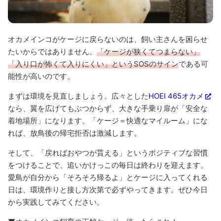
オカメインコがケージに戻らないのは、飼い主さんを困らせ
たいからではありません。
「ケージが狭くてつまらない」
「入り口が怖くて入りにくい」というSOSのサイン
である可
能性が高いのです。
まずは環境を見直しましょう。広々とした
HOEI 465オカメ
なら、翼を広げてもぶつからず、大きな手乗り扉が「安全な
着地場所」になります。「ケージ＝快適なマイルーム」にな
れば、放鳥後の帰宅拒否は激減します。
そして、「戻ればおやつが貰える」というポジティブな習慣
をつけることで、追いかけっこの毎日は終わりを迎えます。
愛鳥が自分から「そろそろ帰るよ」とケージに入ってくれる
日は、環境作りと接し方次第で必ずやってきます。ぜひ今日
から実践してみてください。