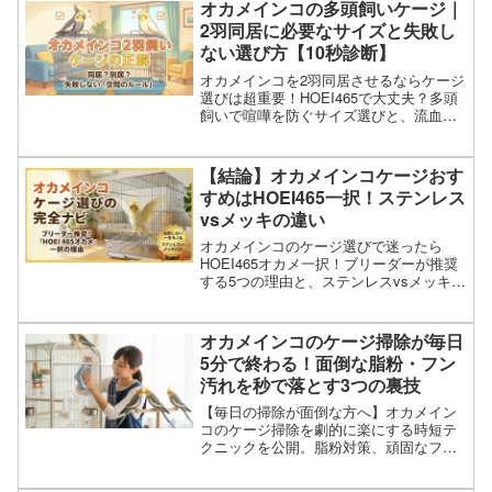
オカメインコの多頭飼いケージ｜
2羽同居に必要なサイズと失敗し
ない選び方【10秒診断】
オカメインコを2羽同居させるならケージ
選びは超重要！HOEI465で大丈夫？多頭
飼いで喧嘩を防ぐサイズ選びと、流血沙
汰を回避する「鉄壁のレイアウト」をブ
リーダーが解説。今あるケージで飼える
か分かる10秒診断付き。
【結論】オカメインコケージおす
すめはHOEI465一択！ステンレス
vsメッキの違い
オカメインコのケージ選びで迷ったら
HOEI465オカメ一択！ブリーダーが推奨
する5つの理由と、ステンレスvsメッキの
コスパ・耐久性の違いを徹底解説。愛鳥
が翼を広げられる広さと掃除のしやすさ
で、一生モノのマイホームを選びましょ
オカメインコのケージ掃除が毎日
う。
5分で終わる！面倒な脂粉・フン
汚れを秒で落とす3つの裏技
【毎日の掃除が面倒な方へ】オカメイン
コのケージ掃除を劇的に楽にする時短テ
クニックを公開。脂粉対策、頑固なフン
汚れを落とす裏技、敷材の選び方まで徹
底解説。掃除ストレスが激減する「神ケ