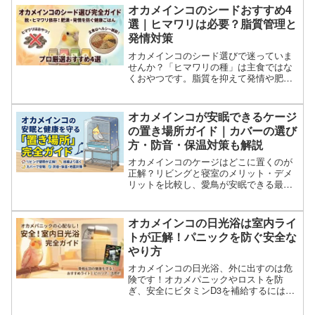
ージ」HOEI465オカメの秘密も紹介しま
オカメインコのシードおすすめ4
す。
選｜ヒマワリは必要？脂質管理と
発情対策
オカメインコのシード選びで迷っていま
せんか？「ヒマワリの種」は主食ではな
くおやつです。脂質を抑えて発情や肥満
を防ぐ、低脂肪で美味しいおすすめ配合
シード4選と、愛鳥の状態に合わせた正し
い選び方をプロが解説します。
オカメインコが安眠できるケージ
の置き場所ガイド｜カバーの選び
方・防音・保温対策も解説
オカメインコのケージはどこに置くのが
正解？リビングと寝室のメリット・デメ
リットを比較し、愛鳥が安眠できる最適
な配置を解説。オカメパニックを防ぐ遮
光カバーの選び方や、防音・保温に役立
つアクリルケース、メタルラック活用術
オカメインコの日光浴は室内ライ
も紹介します。
トが正解！パニックを防ぐ安全な
やり方
オカメインコの日光浴、外に出すのは危
険です！オカメパニックやロストを防
ぎ、安全にビタミンD3を補給するには
「室内ライト」が最適解。臆病な子でも
安心なビバリア太陽NEOの使い方、適切