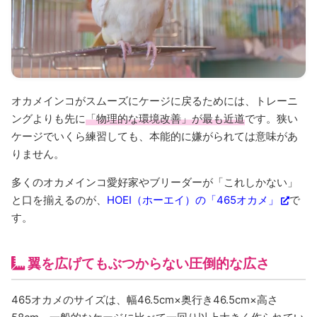
オカメインコがスムーズにケージに戻るためには、トレーニ
ングよりも先に
「物理的な環境改善」が最も近道
です。狭い
ケージでいくら練習しても、本能的に嫌がられては意味があ
りません。
多くのオカメインコ愛好家やブリーダーが「これしかない」
と口を揃えるのが、
HOEI（ホーエイ）の「465オカメ」
で
す。
翼を広げてもぶつからない圧倒的な広さ
465オカメのサイズは、幅46.5cm×奥行き46.5cm×高さ