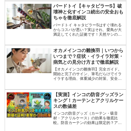
な時間、脂粉対策まで、愛鳥を守るため
バードトイ【キャタピラーS】破
の日光浴ガイド決定版。
壊神と化すインコ続出の安全おも
ちゃを徹底解説
バードトイ キャタピラーSはすぐ壊れる
からコスパが悪い？実はそれ、愛鳥が大
満足してくれた証拠です！天然ヤシの葉
でできた安全な構造から、オカメインコ
などの適切なサイズ感、よくある質問ま
で、購入前に知っておきたい遊び方のコ
オカメインコの雛換羽｜いつから
ツを徹底網羅。
いつまで？症状・イライラ対策・
病気との見分け方まで徹底解説
【オカメインコの雛換羽】完全ガイド。
開始と完了のサイン、筆毛だらけでイラ
イラする理由、体重減少の対策、安全な
放鳥方法まで網羅。一生に一度の大切な
成長過程を安心してサポートします。
【実測】インコの防音グッズラン
キング！カーテンとアクリルケー
スの数値差
インコの防音グッズ（カーテン・吸音
材・アクリルケース）の効果を徹底比
較。防音カーテンの効果は限定的？アク
リルケースなら隣の部屋レベルに激減！