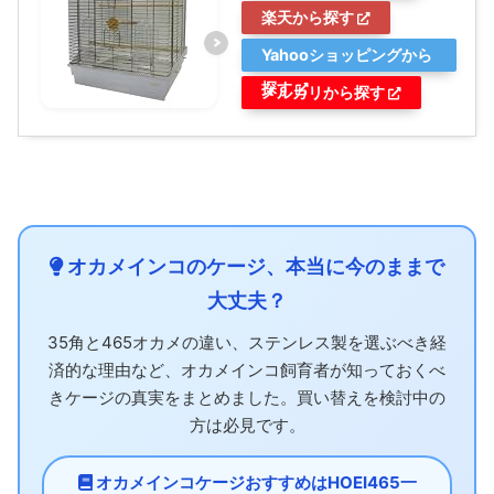
楽天から探す
Yahooショッピングから
探す
メルカリから探す
オカメインコのケージ、本当に今のままで
大丈夫？
35角と465オカメの違い、ステンレス製を選ぶべき経
済的な理由など、オカメインコ飼育者が知っておくべ
きケージの真実をまとめました。買い替えを検討中の
方は必見です。
オカメインコケージおすすめはHOEI465一