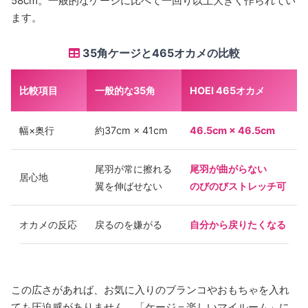
58cm。一般的なケージに比べて一回り以上大きく作られてい
ます。
35角ケージと465オカメの比較
比較項目
一般的な35角
HOEI 465オカメ
幅×奥行
約37cm × 41cm
46.5cm × 46.5cm
尾羽が常に擦れる
尾羽が曲がらない
居心地
翼を伸ばせない
のびのびストレッチ可
オカメの反応
戻るのを嫌がる
自分から戻りたくなる
この広さがあれば、お気に入りのブランコやおもちゃを入れ
ても圧迫感がありません。「ケージ＝楽しいマイルーム」に