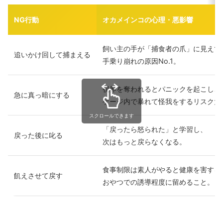
NG行動
オカメインコの心理・悪影響
飼い主の手が「捕食者の爪」に見えて
追いかけ回して捕まえる
手乗り崩れの原因No.1。
視界を奪われるとパニックを起こし、
急に真っ暗にする
ケージ内で暴れて怪我をするリスク大
スクロールできます
「戻ったら怒られた」と学習し、
戻った後に叱る
次はもっと戻らなくなる。
食事制限は素人がやると健康を害する
飢えさせて戻す
おやつでの誘導程度に留めること。