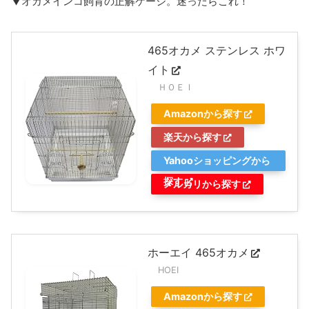
▼オカメインコ飼育の正解ケージ。迷ったらこれ！
465オカメ ステンレス ホワ
イト
ＨＯＥＩ
Amazonから探す
楽天から探す
Yahooショッピングから
探す
メルカリから探す
ホーエイ 465オカメ
HOEI
Amazonから探す