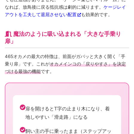
なれば、放鳥後に戻る抵抗感は劇的に減ります。
ケージレイ
アウトを工夫して退屈させない配置
も効果的です。
魔法のように吸い込まれる「大きな手乗り
扉」
465オカメの最大の特徴は、前面がガバッと大きく開く「手
乗り扉」です。これが
オカメインコの「戻りやすさ」を決定
づける最強の機能
です。
扉を開けるとT字の止まり木になり、着
地しやすい「滑走路」になる
飼い主の手に乗ったまま（ステップアッ