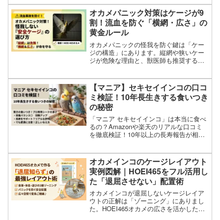
コスパ最強の対策と、賃貸でもできる窓
の防音術まで網羅しました。
オカメパニック対策はケージが9
割！流血を防ぐ「横網・広さ」の
黄金ルール
オカメパニックの怪我を防ぐ鍵は「ケー
ジの構造」にあります。縦網や狭いケー
ジが危険な理由と、獣医師も推奨する
「HOEI465オカメ（横網）」の安全性を
徹底解説。愛鳥を流血事故から守るため
のケージ選び完全ガイド。
【マニア】セキセイインコの口コ
ミ検証！10年長生きする食いつき
の秘密
「マニア セキセイインコ」は本当に食べ
るの？Amazonや楽天のリアルな口コミ
を徹底検証！10年以上の長寿報告が相次
ぐ理由や、羽艶が良くなるクロレラアワ
の秘密をブリーダーが解説。愛鳥の主食
選びに迷っている方必見の完全ガイドで
オカメインコのケージレイアウト
す。
実例図解｜HOEI465をフル活用し
た「退屈させない」配置術
オカメインコが退屈しないケージレイア
ウトの正解は「ゾーニング」にありまし
た。HOEI465オカメの広さを活かした
「食事・遊び・休息」の配置術や、オカ